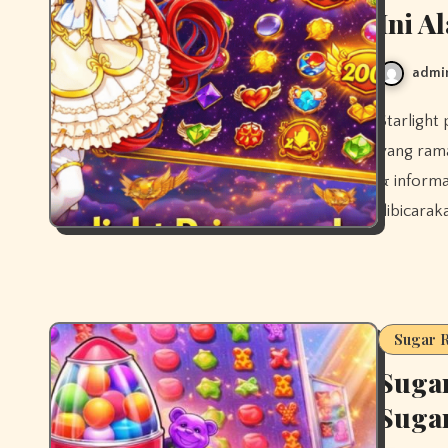
Ini A
admi
Starlight princess favorit pemula sering disebut karena tampilannya
yang rama
& informa
dibicarak
Sugar 
Sugar
Suga