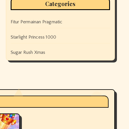
Categories
Fitur Permainan Pragmatic
Starlight Princess 1000
Sugar Rush Xmas