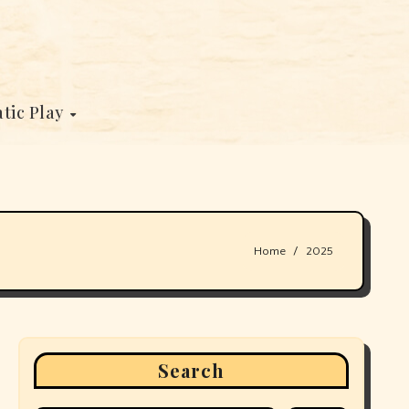
tic Play
Home
2025
Search