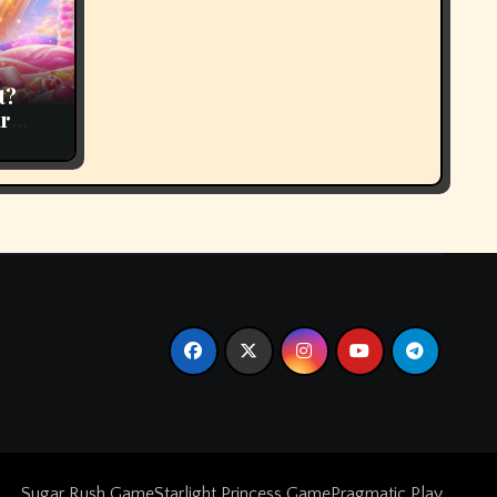
t?
ar
Sugar Rush Game
Starlight Princess Game
Pragmatic Play