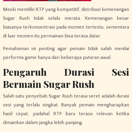
Meski memiliki RTP yang kompetitif, distribusi kemenangan
Sugar Rush tidak selalu merata. Kemenangan besar
biasanya terkonsentrasi pada momen tertentu, sementara
di luar momen itu permainan bisa terasa datar.
Pemahaman ini penting agar pemain tidak salah menilai
performa game hanya dari beberapa putaran awal.
Pengaruh Durasi Sesi
Bermain Sugar Rush
Salah satu penyebab Sugar Rush terasa seret adalah durasi
sesi yang terlalu singkat. Banyak pemain mengharapkan
hasil cepat, padahal RTP baru terasa relevan ketika
dimainkan dalam jangka lebih panjang.