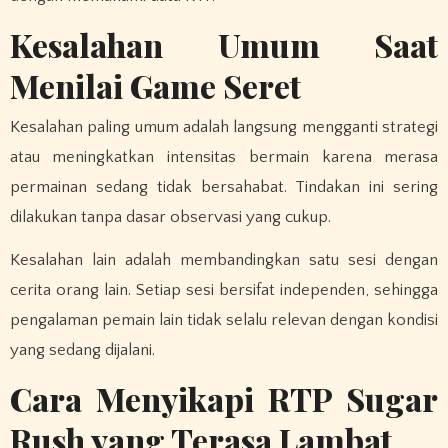
Kesalahan Umum Saat
Menilai Game Seret
Kesalahan paling umum adalah langsung mengganti strategi
atau meningkatkan intensitas bermain karena merasa
permainan sedang tidak bersahabat. Tindakan ini sering
dilakukan tanpa dasar observasi yang cukup.
Kesalahan lain adalah membandingkan satu sesi dengan
cerita orang lain. Setiap sesi bersifat independen, sehingga
pengalaman pemain lain tidak selalu relevan dengan kondisi
yang sedang dijalani.
Cara Menyikapi RTP Sugar
Rush yang Terasa Lambat