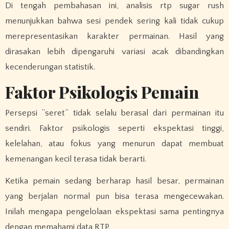
Di tengah pembahasan ini, analisis rtp sugar rush
menunjukkan bahwa sesi pendek sering kali tidak cukup
merepresentasikan karakter permainan. Hasil yang
dirasakan lebih dipengaruhi variasi acak dibandingkan
kecenderungan statistik.
Faktor Psikologis Pemain
Persepsi “seret” tidak selalu berasal dari permainan itu
sendiri. Faktor psikologis seperti ekspektasi tinggi,
kelelahan, atau fokus yang menurun dapat membuat
kemenangan kecil terasa tidak berarti.
Ketika pemain sedang berharap hasil besar, permainan
yang berjalan normal pun bisa terasa mengecewakan.
Inilah mengapa pengelolaan ekspektasi sama pentingnya
dengan memahami data RTP.