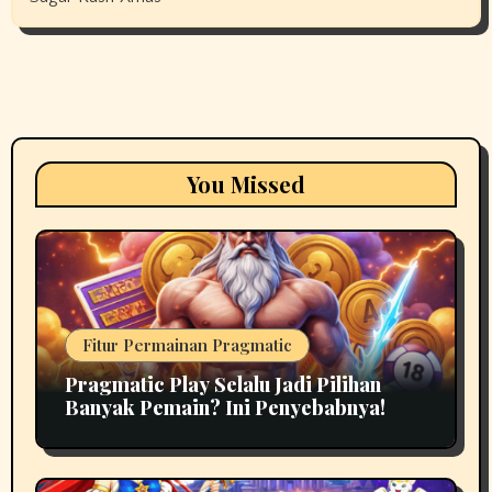
You Missed
Fitur Permainan Pragmatic
Pragmatic Play Selalu Jadi Pilihan
Banyak Pemain? Ini Penyebabnya!