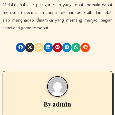
Melalui analisis rtp sugar rush yang tepat, pemain dapat
menikmati permainan tanpa tekanan berlebih dan lebih
siap menghadapi dinamika yang memang menjadi bagian
alami dari game tersebut.
By
admin