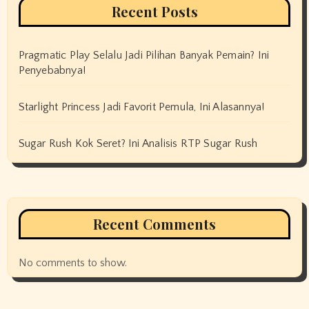
Recent Posts
Pragmatic Play Selalu Jadi Pilihan Banyak Pemain? Ini
Penyebabnya!
Starlight Princess Jadi Favorit Pemula, Ini Alasannya!
Sugar Rush Kok Seret? Ini Analisis RTP Sugar Rush
Recent Comments
No comments to show.