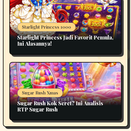
Starlight Princess 1000
Starlight Princess Jadi Favorit Pemula,
Ini Alasannya!
Sugar Rush Xmas
Sugar Rush Kok Seret? Ini Analisis
RTP Sugar Rush