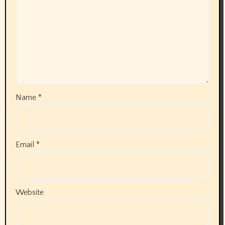
Name
*
Email
*
Website