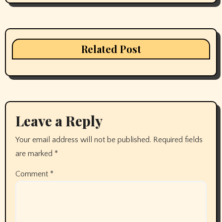
Related Post
Leave a Reply
Your email address will not be published.
Required fields
are marked
*
Comment
*