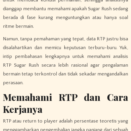
untuk membaca kondisi permainan, sehingga analisisnya
dianggap membantu memahami apakah Sugar Rush sedang
berada di fase kurang menguntungkan atau hanya soal
ritme bermain.
Namun, tanpa pemahaman yang tepat, data RTP justru bisa
disalahartikan dan memicu keputusan terburu-buru. Yuk,
intip pembahasan lengkapnya untuk memahami analisis
RTP Sugar Rush secara lebih rasional agar pengalaman
bermain tetap terkontrol dan tidak sekadar mengandalkan
perasaan.
Memahami RTP dan Cara
Kerjanya
RTP atau return to player adalah persentase teoretis yang
menggambarkan pengembalian jangka panjang dari sebuah